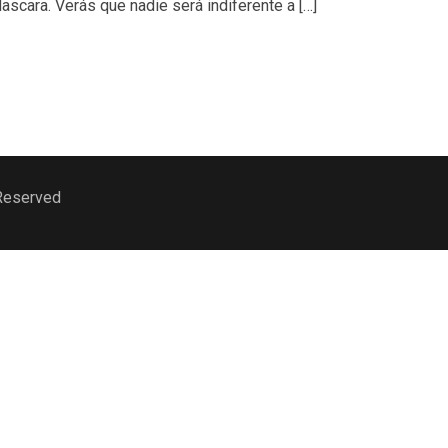
scara. Verás que nadie será indiferente a […]
 Reserved