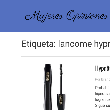
Etiqueta: lancome hyp
Hypnô
Por Bran
Probable
hipnotiz
logran c
Sigue s